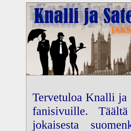
Tervetuloa Knalli ja
fanisivuille. Tääl
jokaisesta suomenk