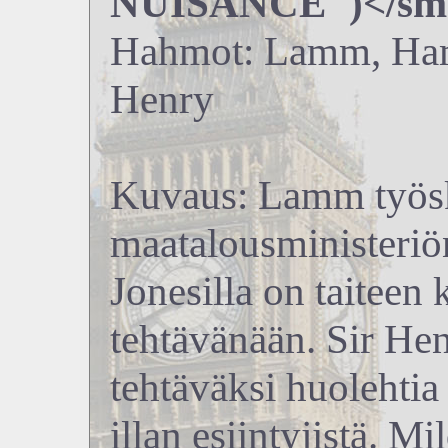
NUISANCE")</sma
Hahmot: Lamm, Hami
Henry
Kuvaus: Lamm työs
maatalousministeriö
Jonesilla on taiteen
tehtävänään. Sir Hen
tehtäväksi huolehtia
illan esiintyjistä. Mi