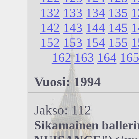
132
133
134
135
1
142
143
144
145
1
152
153
154
155
1
162
163
164
16
Vuosi: 1994
Jakso: 112
Sikamainen balle