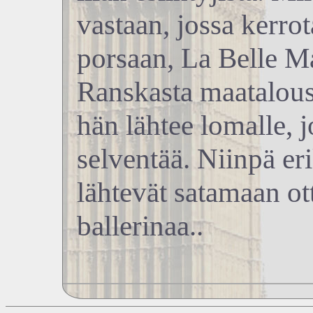
vastaan, jossa kerr
porsaan, La Belle Ma
Ranskasta maatalousn
hän lähtee lomalle, j
selventää. Niinpä er
lähtevät satamaan o
ballerinaa..