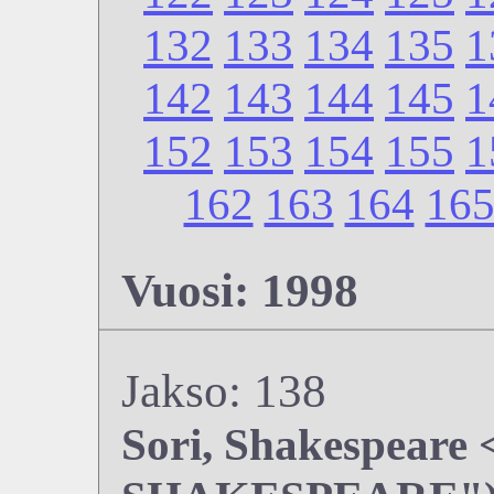
132
133
134
135
1
142
143
144
145
1
152
153
154
155
1
162
163
164
16
Vuosi: 1998
Jakso: 138
Sori, Shakespear