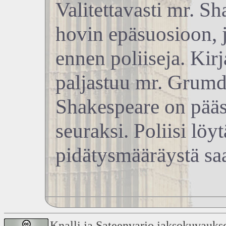
Valitettavasti mr. S
hovin epäsuosioon, 
ennen poliiseja. Kirj
paljastuu mr. Grumdi
Shakespeare on pääs
seuraksi. Poliisi löyt
pidätysmääräystä saa
Knalli ja Sateenvarjo jaksokuvauks