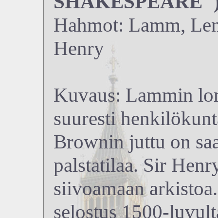
SHAKESPEARE")<
Hahmot: Lamm, Lenn
Henry
Kuvaus: Lammin loma
suuresti henkilökun
Brownin juttu on sa
palstatilaa. Sir Henr
siivoamaan arkistoa.
selostus 1500-luvult