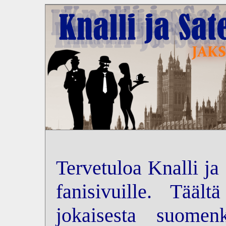
Tervetuloa Knalli ja
fanisivuille. Tääl
jokaisesta suomenk