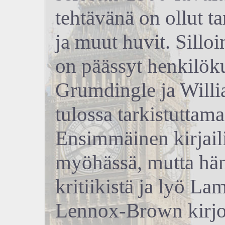
tehtävänä on ollut t
ja muut huvit. Sill
on päässyt henkilök
Grumdingle ja Willi
tulossa tarkistuttam
Ensimmäinen kirjail
myöhässä, mutta hä
kritiikistä ja lyö La
Lennox-Brown kirjoi