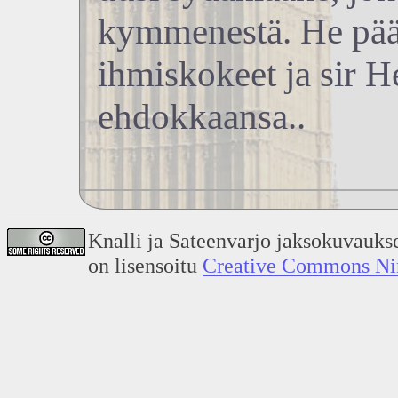
kymmenestä. He päät
ihmiskokeet ja sir H
ehdokkaansa..
Knalli ja Sateenvarjo jaksokuvauks
on lisensoitu
Creative Commons Nime