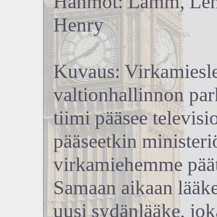
Hahmot: Lamm, Lenn
Henry
Kuvaus: Virkamiesle
valtionhallinnon parh
tiimi pääsee televis
pääseetkin ministeri
virkamiehemme päätt
Samaan aikaan lääkel
uusi sydänlääke, jok