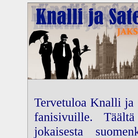
Tervetuloa Knalli ja
fanisivuille. Tääl
jokaisesta suomenk