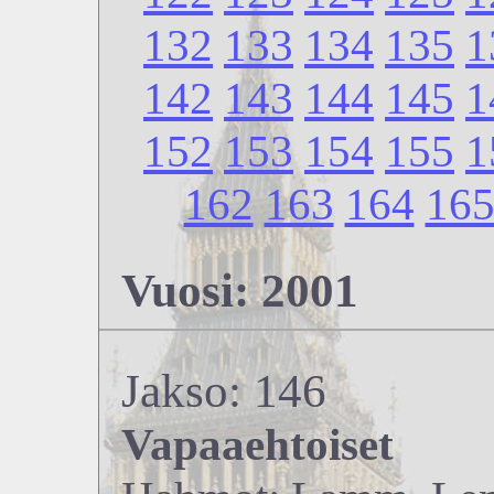
132
133
134
135
1
142
143
144
145
1
152
153
154
155
1
162
163
164
16
Vuosi: 2001
Jakso: 146
Vapaaehtoiset