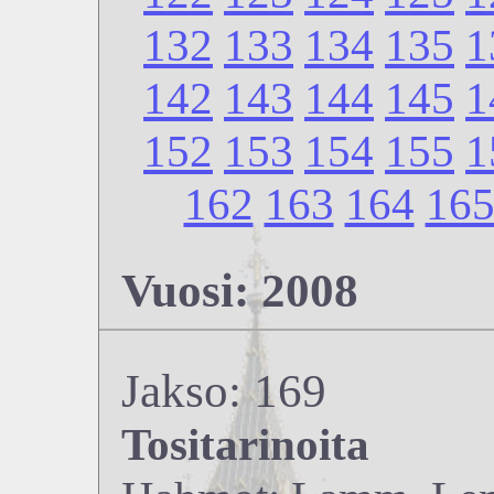
132
133
134
135
1
142
143
144
145
1
152
153
154
155
1
162
163
164
16
Vuosi: 2008
Jakso: 169
Tositarinoita