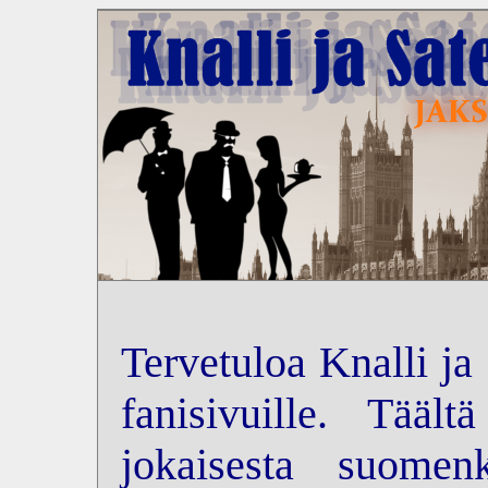
Tervetuloa Knalli ja
fanisivuille. Tääl
jokaisesta suomenk