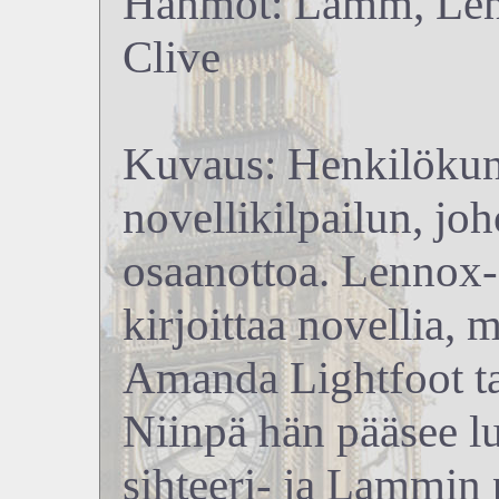
Hahmot: Lamm, Lenn
Clive
Kuvaus: Henkilökunta
novellikilpailun, jo
osaanottoa. Lennox
kirjoittaa novellia, 
Amanda Lightfoot tar
Niinpä hän pääsee 
sihteeri- ja Lammin 