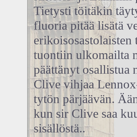
Tietysti töitäkin täyt
fluoria pitää lisätä v
erikoisosastolaisten
tuontiin ulkomailta 
päättänyt osallistua 
Clive vihjaa Lennox-
tytön pärjäävän. Ään
kun sir Clive saa kuu
sisällöstä..