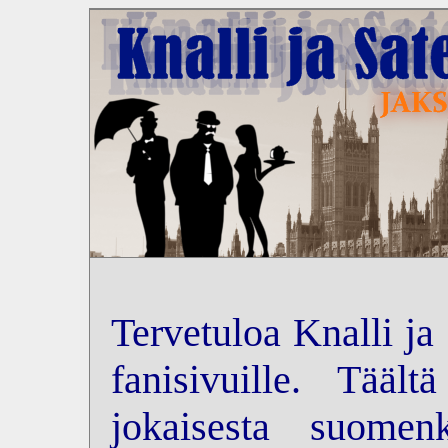
Tervetuloa Knalli ja
fanisivuille. Tääl
jokaisesta suomenk