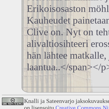
Erikoisosaston möhlä
Kauheudet painetaan 
Clive on. Nyt on teh
alivaltiosihteeri er
hän lähtee matkalle,
laantua..</span></p
Knalli ja Sateenvarjo jaksokuvauks
on lisensoitu
Creative Commons Nime