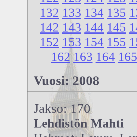
132
133
134
135
1
142
143
144
145
1
152
153
154
155
1
162
163
164
16
Vuosi: 2008
Jakso: 170
Lehdistön Mahti