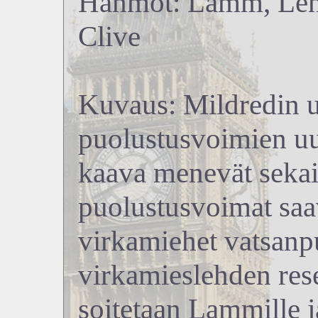
Hahmot: Lamm, Lenn
Clive
Kuvaus: Mildredin uu
puolustusvoimien u
kaava menevät sekais
puolustusvoimat saav
virkamiehet vatsanp
virkamieslehden res
soitetaan Lammille j