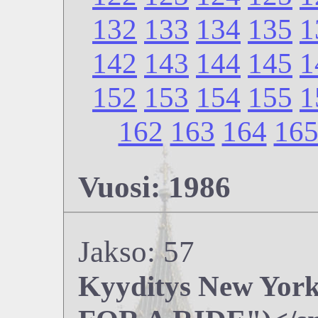
132
133
134
135
1
142
143
144
145
1
152
153
154
155
1
162
163
164
16
Vuosi: 1986
Jakso: 57
Kyyditys New Yor