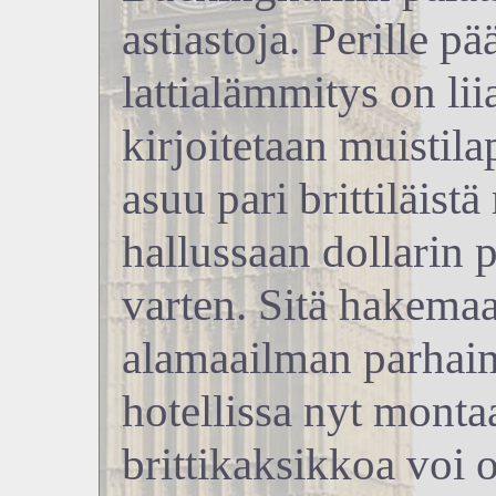
astiastoja. Perille p
lattialämmitys on li
kirjoitetaan muistil
asuu pari brittiläistä 
hallussaan dollarin 
varten. Sitä hakema
alamaailman parhaim
hotellissa nyt montaa
brittikaksikkoa voi o