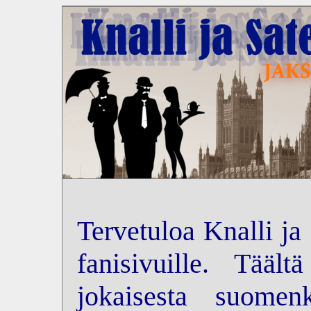
Tervetuloa Knalli ja
fanisivuille. Tääl
jokaisesta suomenk