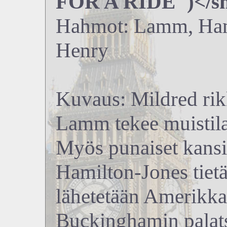
FOR A RIDE")</s
Hahmot: Lamm, Hami
Henry
Kuvaus: Mildred rik
Lamm tekee muistila
Myös punaiset kansi
Hamilton-Jones tietää
lähetetään Amerik
Buckinghamin palats