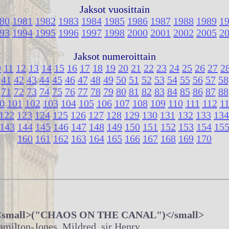
Jaksot vuosittain
80
1981
1982
1983
1984
1985
1986
1987
1988
1989
1
93
1994
1995
1996
1997
1998
2000
2001
2002
2005
2
Jaksot numeroittain
0
11
12
13
14
15
16
17
18
19
20
21
22
23
24
25
26
27
2
41
42
43
44
45
46
47
48
49
50
51
52
53
54
55
56
57
58
71
72
73
74
75
76
77
78
79
80
81
82
83
84
85
86
87
88
0
101
102
103
104
105
106
107
108
109
110
111
112
1
122
123
124
125
126
127
128
129
130
131
132
133
134
143
144
145
146
147
148
149
150
151
152
153
154
15
160
161
162
163
164
165
166
167
168
169
170
a <small>("CHAOS ON THE CANAL")</small>
ilton-Jones, Mildred, sir Henry