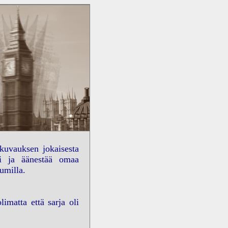
okuvauksen jokaisesta
sti ja äänestää omaa
umilla.
imatta että sarja oli