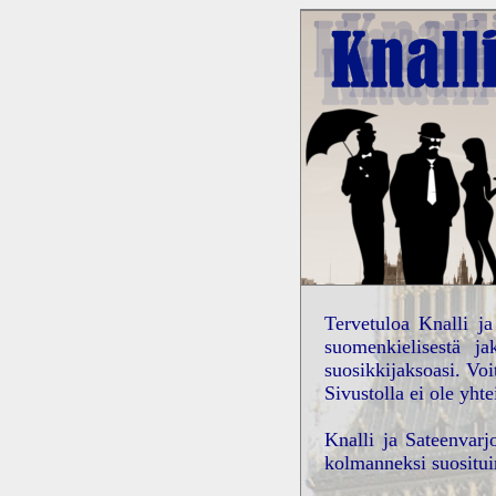
Tervetuloa Knalli ja
suomenkielisestä ja
suosikkijaksoasi. Vo
Sivustolla ei ole yhte
Knalli ja Sateenvarj
kolmanneksi suosituin