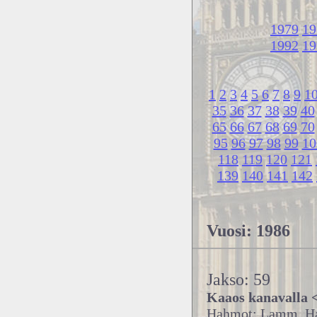
1979
19
1992
19
1
2
3
4
5
6
7
8
9
1
35
36
37
38
39
40
65
66
67
68
69
70
95
96
97
98
99
10
118
119
120
121
139
140
141
142
Vuosi: 1986
Jakso: 59
Kaaos kanavall
Hahmot: Lamm, Ham