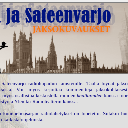
 Sateenvarjo radiohupailun fanisivuille. Täältä löydät jaks
ksosta. Voit myös kirjoittaa kommentteja jaksokohtaise
it myös osallistua keskustella muiden
knallareiden
kanssa foor
istyötä Ylen tai Radioteatterin kanssa.
o kuunnelmasarjan radiolähetykset on lopetettu. Siitäkin huol
 kaikista ohjelmista.