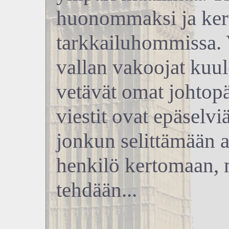
huonommaksi ja kert
tarkkailuhommissa. V
vallan vakoojat kuul
vetävät omat johtopä
viestit ovat epäselvi
jonkun selittämään a
henkilö kertomaan, m
tehdään...