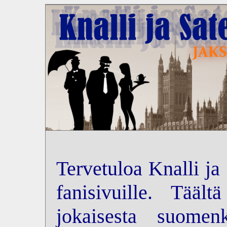
Tervetuloa Knalli ja
fanisivuille. Tääl
jokaisesta suomenk