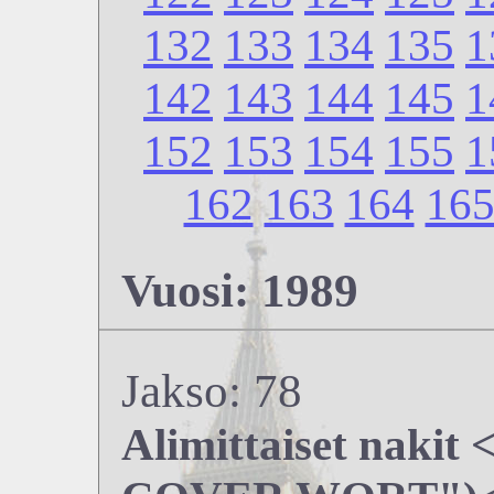
132
133
134
135
1
142
143
144
145
1
152
153
154
155
1
162
163
164
16
Vuosi: 1989
Jakso: 78
Alimittaiset naki