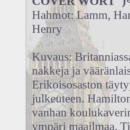
COVER WORT")</
Hahmot: Lamm, Hami
Henry
Kuvaus: Britanniass
nakkeja ja vääränlai
Erikoisosaston täyt
julkeuteen. Hamilton
vanhan koulukaverin,
ympäri maailmaa. Ti