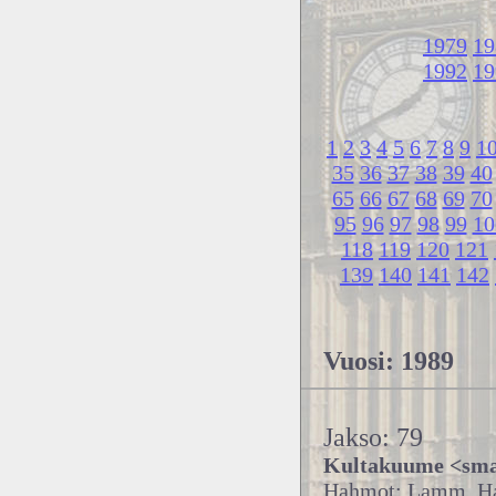
1979
19
1992
19
1
2
3
4
5
6
7
8
9
1
35
36
37
38
39
40
65
66
67
68
69
70
95
96
97
98
99
10
118
119
120
121
139
140
141
142
Vuosi: 1989
Jakso: 79
Kultakuume <sm
Hahmot: Lamm, Ham