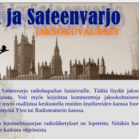
 Sateenvarjo radiohupailun fanisivuille. Täältä löydät jaks
ksosta. Voit myös kirjoittaa kommentteja jaksokohtaise
it myös osallistua keskustella muiden
knallareiden
kanssa foor
istyötä Ylen tai Radioteatterin kanssa.
o kuunnelmasarjan radiolähetykset on lopetettu. Siitäkin huol
 kaikista ohjelmista.