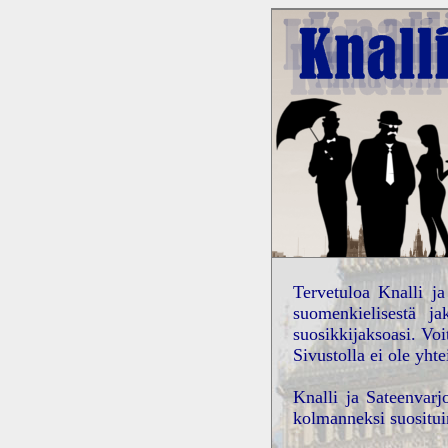
Tervetuloa Knalli ja
suomenkielisestä ja
suosikkijaksoasi. Vo
Sivustolla ei ole yhte
Knalli ja Sateenvarj
kolmanneksi suosituin