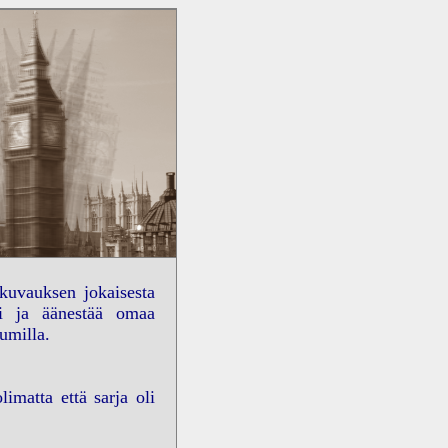
okuvauksen jokaisesta
sti ja äänestää omaa
umilla.
imatta että sarja oli