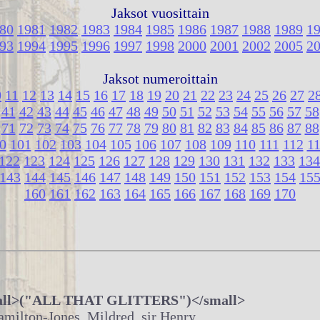
Jaksot vuosittain
80
1981
1982
1983
1984
1985
1986
1987
1988
1989
1
93
1994
1995
1996
1997
1998
2000
2001
2002
2005
2
Jaksot numeroittain
0
11
12
13
14
15
16
17
18
19
20
21
22
23
24
25
26
27
2
41
42
43
44
45
46
47
48
49
50
51
52
53
54
55
56
57
58
71
72
73
74
75
76
77
78
79
80
81
82
83
84
85
86
87
88
0
101
102
103
104
105
106
107
108
109
110
111
112
1
122
123
124
125
126
127
128
129
130
131
132
133
134
143
144
145
146
147
148
149
150
151
152
153
154
15
160
161
162
163
164
165
166
167
168
169
170
all>("ALL THAT GLITTERS")</small>
ilton-Jones, Mildred, sir Henry