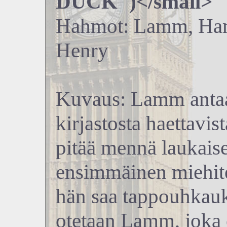
DUCK")</small>
Hahmot: Lamm, Hami
Henry
Kuvaus: Lamm antaa 
kirjastosta haettavis
pitää mennä laukais
ensimmäinen miehite
hän saa tappouhkauk
otetaan Lamm, joka 