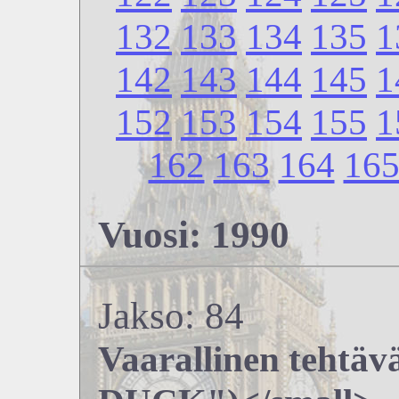
132
133
134
135
1
142
143
144
145
1
152
153
154
155
1
162
163
164
16
Vuosi: 1990
Jakso: 84
Vaarallinen tehtä