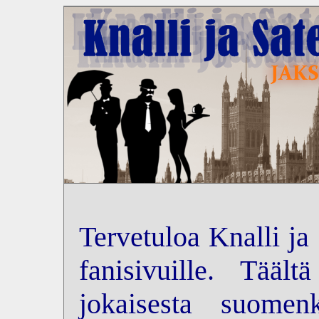
Tervetuloa Knalli ja
fanisivuille. Tääl
jokaisesta suomenk