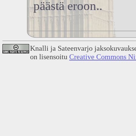
päästä eroon..
Knalli ja Sateenvarjo jaksokuvauks
on lisensoitu
Creative Commons Nime