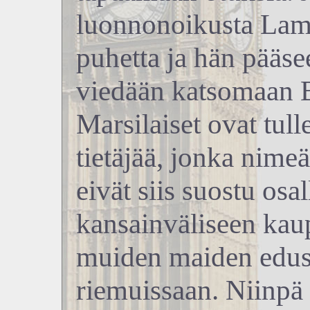
luonnonoikusta Lam
puhetta ja hän pääsee
viedään katsomaan B
Marsilaiset ovat tul
tietäjää, jonka nime
eivät siis suostu osa
kansainväliseen kau
muiden maiden edust
riemuissaan. Niinpä 