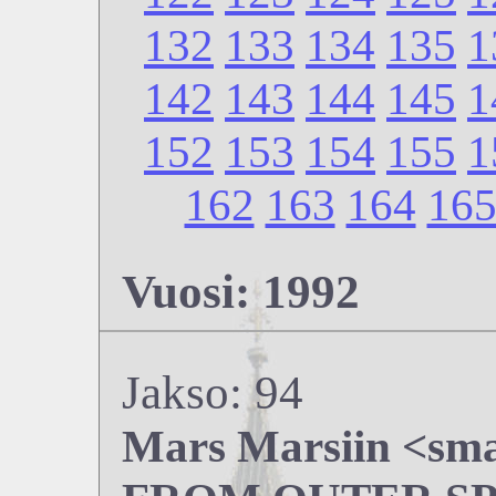
132
133
134
135
1
142
143
144
145
1
152
153
154
155
1
162
163
164
16
Vuosi: 1992
Jakso: 94
Mars Marsiin <s