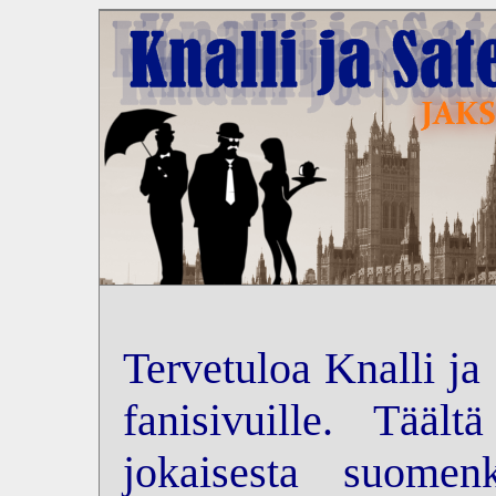
Tervetuloa Knalli ja
fanisivuille. Tääl
jokaisesta suomenk