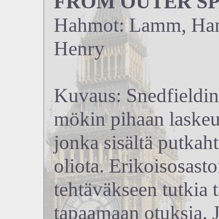
FROM OUTER SPA
Hahmot: Lamm, Hami
Henry
Kuvaus: Snedfieldin
mökin pihaan laskeu
jonka sisältä putkaht
oliota. Erikoisosast
tehtäväkseen tutkia 
tapaamaan otuksia.