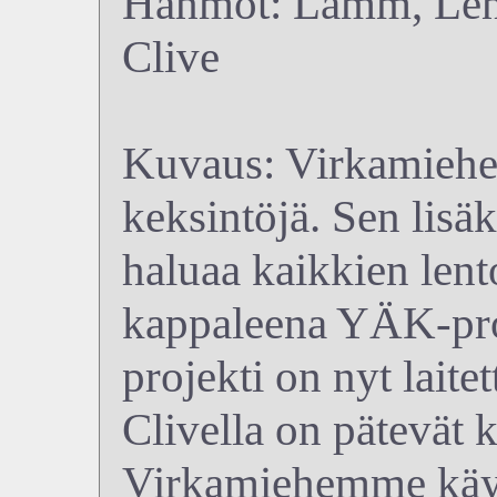
Hahmot: Lamm, Lenn
Clive
Kuvaus: Virkamiehe
keksintöjä. Sen lisä
haluaa kaikkien lent
kappaleena YÄK-proje
projekti on nyt laite
Clivella on pätevät k
Virkamiehemme käyt