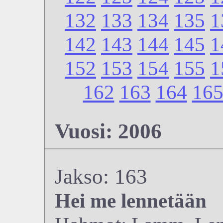
132
133
134
135
1
142
143
144
145
1
152
153
154
155
1
162
163
164
16
Vuosi: 2006
Jakso: 163
Hei me lennetään