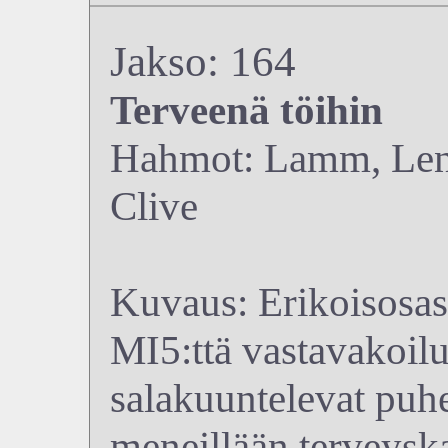
Jakso: 164
Terveenä töihin
Hahmot: Lamm, Len
Clive
Kuvaus: Erikoisosast
MI5:ttä vastavakoil
salakuuntelevat puhe
meneillään terveysk