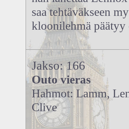
saa tehtäväkseen myö
kloonilehmä päätyy 
Jakso: 166
Outo vieras
Hahmot: Lamm, Lenn
Clive