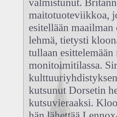
valmistunut. Britann
maitotuoteviikkoa, 
esitellään maailman
lehmä, tietysti kloo
tullaan esittelemään
monitoimitilassa. Si
kulttuuriyhdistykse
kutsunut Dorsetin he
kutsuvieraaksi. Klo
hän lähettää Lennox