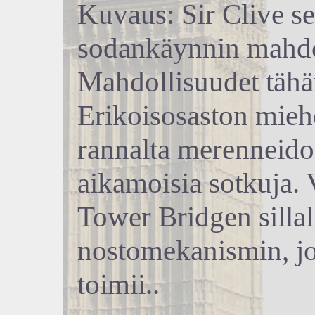
Kuvaus: Sir Clive se
sodankäynnin mahdo
Mahdollisuudet tähän
Erikoisosaston mieh
rannalta merenneidon
aikamoisia sotkuja. 
Tower Bridgen silla
nostomekanismin, jo
toimii..