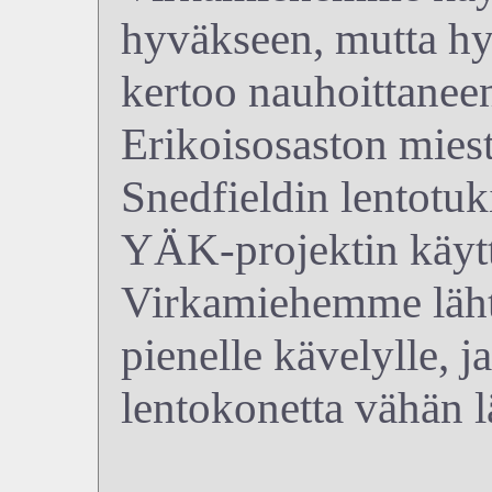
hyväkseen, mutta hy
kertoo nauhoittaneen
Erikoisosaston miest
Snedfieldin lentotu
YÄK-projektin käyt
Virkamiehemme lähte
pienelle kävelylle, j
lentokonetta vähän 